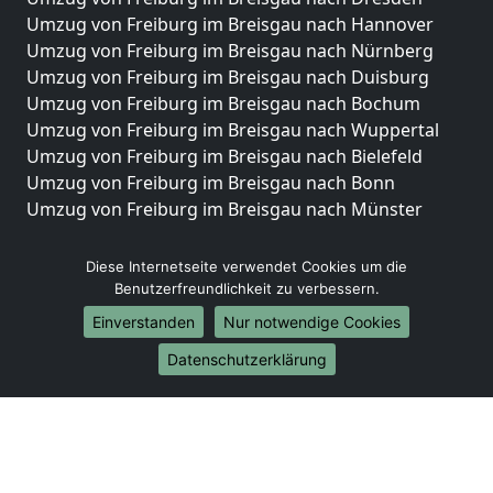
Umzug von Freiburg im Breisgau nach Hannover
Umzug von Freiburg im Breisgau nach Nürnberg
Umzug von Freiburg im Breisgau nach Duisburg
Umzug von Freiburg im Breisgau nach Bochum
Umzug von Freiburg im Breisgau nach Wuppertal
Umzug von Freiburg im Breisgau nach Bielefeld
Umzug von Freiburg im Breisgau nach Bonn
Umzug von Freiburg im Breisgau nach Münster
Internationale-Umzüge
Diese Internetseite verwendet Cookies um die
Umzug von Freiburg im Breisgau nach Brasilien
Benutzerfreundlichkeit zu verbessern.
Umzug von Freiburg im Breisgau nach Brunei
Einverstanden
Nur notwendige Cookies
Darussalam
Datenschutzerklärung
Umzug von Freiburg im Breisgau nach Burkina Faso
Umzug von Freiburg im Breisgau nach Burundi
Umzug von Freiburg im Breisgau nach Chile
Umzug von Freiburg im Breisgau nach China
Umzug von Freiburg im Breisgau nach Cookinseln