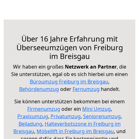
Über 16 Jahre Erfahrung mit
Überseeumzügen von Freiburg
im Breisgau
Wir haben ein großes
Netzwerk an Partner
, die
Sie unterstützen, egal ob es sich hierbei um einen
Büroumzug Freiburg im Breisgau
,
Behördenumzug
oder
Fernumzug
handelt.
Sie können unterstützen bekommen bei einem
Firmenumzug
oder ein
Mini Umzug
,
Praxisumzug
,
Privatumzug
,
Seniorenumzug
,
Beiladung
,
Halteverbotszone in Freiburg im
Breisgau
,
Möbellift in Freiburg im Breisgau
, und
sorgen dafür, dass Sie kostengünstig und