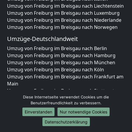
Umzug von Freiburg im Breisgau nach Liechtenstein
Umzug von Freiburg im Breisgau nach Luxemburg
Umzug von Freiburg im Breisgau nach Niederlande
Umzug von Freiburg im Breisgau nach Norwegen
Umzüge-Deutschlandweit
Umzug von Freiburg im Breisgau nach Berlin
Umzug von Freiburg im Breisgau nach Hamburg
Umzug von Freiburg im Breisgau nach München
Umzug von Freiburg im Breisgau nach Köln
Umzug von Freiburg im Breisgau nach Frankfurt am
Main
Umzug von Freiburg im Breisgau nach Stuttgart
Umzug von Freiburg im Breisgau nach Düsseldorf
Diese Internetseite verwendet Cookies um die
Benutzerfreundlichkeit zu verbessern.
Umzug von Freiburg im Breisgau nach Leipzig
Umzug von Freiburg im Breisgau nach Dortmund
Einverstanden
Nur notwendige Cookies
Umzug von Freiburg im Breisgau nach Essen
Datenschutzerklärung
Umzug von Freiburg im Breisgau nach Bremen