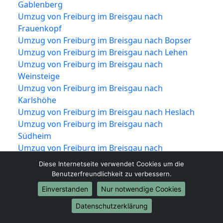
Gablenberg
Umzug von Freiburg im Breisgau nach
Frauenkopf
Umzug von Freiburg im Breisgau nach Bopser
Umzug von Freiburg im Breisgau nach Lehen
Umzug von Freiburg im Breisgau nach
Weinsteige
Umzug von Freiburg im Breisgau nach
Karlshöhe
Umzug von Freiburg im Breisgau nach Heslach
Umzug von Freiburg im Breisgau nach
Südheim
Umzug von Freiburg im Breisgau nach
Kaltental
Diese Internetseite verwendet Cookies um die
Umzug von Freiburg im Breisgau nach
Benutzerfreundlichkeit zu verbessern.
Kräherwald
Einverstanden
Nur notwendige Cookies
Umzug von Freiburg im Breisgau nach
Datenschutzerklärung
Hölderlinplatz
Umzug von Freiburg im Breisgau nach