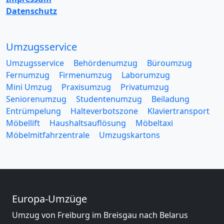
Datenschutz
Umzugsservice
Umzugsservice
Behördenumzug
Büroumzug
Fernumzug
Firmenumzug
Laborumzug
Mini Umzug
Praxisumzug
Privatumzug
Seniorenumzug
Studentenumzug
Beiladung
Entrümpelung
Halteverbotszone
Klaviertransport
Möbellift
Haushaltsauflösung
Möbeltaxi
Möbelmitfahrzentrale
Umzugskartons
Europa-Umzüge
Umzug von Freiburg im Breisgau nach Belarus