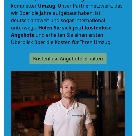
kompletter
Umzug
. Unser Partnernetzwerk, das
wir über die Jahre aufgebaut haben, ist
deutschlandweit und sogar international
unterwegs.
Holen Sie sich jetzt kostenlose
Angebote
und erhalten Sie einen ersten
Überblick über die Kosten für Ihren Umzug.
Kostenlose Angebote erhalten