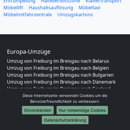
Entrümpelung
Halteverbotszone
Klaviertransport
Möbellift
Haushaltsauflösung
Möbeltaxi
Möbelmitfahrzentrale
Umzugskartons
Europa-Umzüge
Umzug von Freiburg im Breisgau nach Belarus
Umzug von Freiburg im Breisgau nach Belgien
Umzug von Freiburg im Breisgau nach Bulgarien
Umzug von Freiburg im Breisgau nach Dänemark
Umzug von Freiburg im Breisgau nach England
Umzug von Freiburg im Breisgau nach Portugal
Diese Internetseite verwendet Cookies um die
Benutzerfreundlichkeit zu verbessern.
Umzug von Freiburg im Breisgau nach Bosnien
und Herzegowina
Einverstanden
Nur notwendige Cookies
Umzug von Freiburg im Breisgau nach Irland
Datenschutzerklärung
Umzug von Freiburg im Breisgau nach Lettland