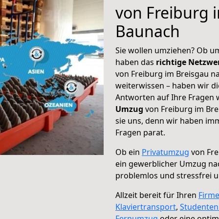
von Freiburg 
Baunach
Sie wollen umziehen? Ob um
haben das
richtige Netzw
von Freiburg im Breisgau n
weiterwissen – haben wir di
Antworten auf Ihre Fragen 
Umzug
von Freiburg im Bre
sie uns, denn wir haben im
Fragen parat.
Ob ein
Privatumzug
von Fre
ein gewerblicher Umzug na
problemlos und stressfrei 
Allzeit bereit für Ihren
Firm
Klaviertransport
,
Studente
Fernumzug
oder eine opti