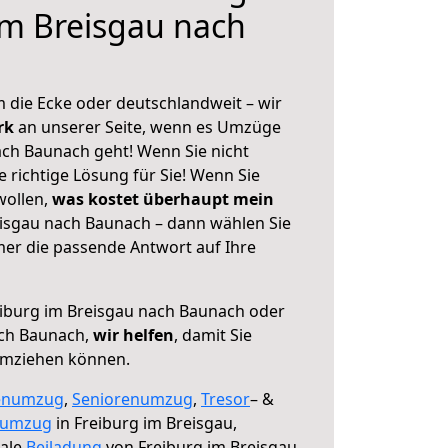
im Breisgau nach
 die Ecke oder deutschlandweit – wir
erk
an unserer Seite, wenn es Umzüge
ach Baunach geht! Wenn Sie nicht
e richtige Lösung für Sie! Wenn Sie
wollen,
was kostet überhaupt mein
isgau nach Baunach – dann wählen Sie
mer die passende Antwort auf Ihre
iburg im Breisgau nach Baunach oder
ch Baunach,
wir helfen
, damit Sie
umziehen können.
enumzug
,
Seniorenumzug
,
Tresor
– &
numzug
in Freiburg im Breisgau,
male
Beiladung
von Freiburg im Breisgau