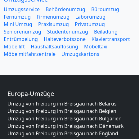
Umzugsservice
Behördenumzug
Büroumzug
Fernumzug
Firmenumzug
Laborumzug
Mini Umzug
Praxisumzug
Privatumzug
Seniorenumzug
Studentenumzug
Beiladung
Entrümpelung
Halteverbotszone
Klaviertransport
Möbellift
Haushaltsauflösung
Möbeltaxi
Möbelmitfahrzentrale
Umzugskartons
Europa-Umzüge
Umzug von Freiburg im Breisgau nach Belarus
Umzug von Freiburg im Breisgau nach Belgien
Umzug von Freiburg im Breisgau nach Bulgarien
Umzug von Freiburg im Breisgau nach Dänemark
Umzug von Freiburg im Breisgau nach England