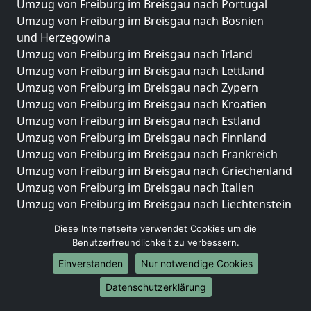
Umzug von Freiburg im Breisgau nach Portugal
Umzug von Freiburg im Breisgau nach Bosnien
und Herzegowina
Umzug von Freiburg im Breisgau nach Irland
Umzug von Freiburg im Breisgau nach Lettland
Umzug von Freiburg im Breisgau nach Zypern
Umzug von Freiburg im Breisgau nach Kroatien
Umzug von Freiburg im Breisgau nach Estland
Umzug von Freiburg im Breisgau nach Finnland
Umzug von Freiburg im Breisgau nach Frankreich
Umzug von Freiburg im Breisgau nach Griechenland
Umzug von Freiburg im Breisgau nach Italien
Umzug von Freiburg im Breisgau nach Liechtenstein
Umzug von Freiburg im Breisgau nach Luxemburg
Diese Internetseite verwendet Cookies um die
Umzug von Freiburg im Breisgau nach Niederlande
Benutzerfreundlichkeit zu verbessern.
Umzug von Freiburg im Breisgau nach Norwegen
Einverstanden
Nur notwendige Cookies
Umzüge-Deutschlandweit
Datenschutzerklärung
Umzug von Freiburg im Breisgau nach Berlin