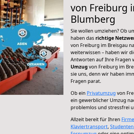
von Freiburg 
Blumberg
Sie wollen umziehen? Ob um
haben das
richtige Netzw
von Freiburg im Breisgau n
weiterwissen – haben wir di
Antworten auf Ihre Fragen 
Umzug
von Freiburg im Bre
sie uns, denn wir haben im
Fragen parat.
Ob ein
Privatumzug
von Fre
ein gewerblicher Umzug n
problemlos und stressfrei 
Allzeit bereit für Ihren
Firm
Klaviertransport
,
Studente
Fernumzug
oder eine opti