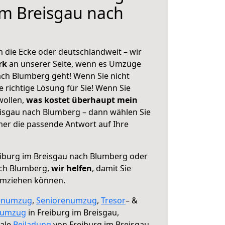
im Breisgau nach
 die Ecke oder deutschlandweit – wir
erk
an unserer Seite, wenn es Umzüge
ach Blumberg geht! Wenn Sie nicht
e richtige Lösung für Sie! Wenn Sie
wollen,
was kostet überhaupt mein
isgau nach Blumberg – dann wählen Sie
mer die passende Antwort auf Ihre
iburg im Breisgau nach Blumberg oder
ach Blumberg,
wir helfen
, damit Sie
umziehen können.
enumzug
,
Seniorenumzug
,
Tresor
– &
numzug
in Freiburg im Breisgau,
male
Beiladung
von Freiburg im Breisgau