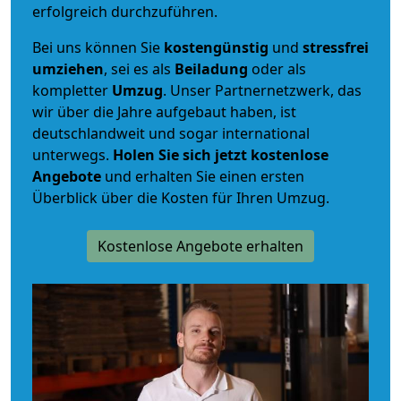
erfolgreich durchzuführen.
Bei uns können Sie
kostengünstig
und
stressfrei
umziehen
, sei es als
Beiladung
oder als
kompletter
Umzug
. Unser Partnernetzwerk, das
wir über die Jahre aufgebaut haben, ist
deutschlandweit und sogar international
unterwegs.
Holen Sie sich jetzt kostenlose
Angebote
und erhalten Sie einen ersten
Überblick über die Kosten für Ihren Umzug.
Kostenlose Angebote erhalten