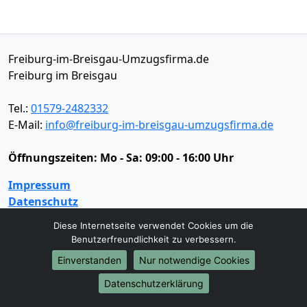
Freiburg-im-Breisgau-Umzugsfirma.de
Freiburg im Breisgau
Tel.:
01579-2482332
E-Mail:
info@freiburg-im-breisgau-umzugsfirma.de
Öffnungszeiten:
Mo - Sa: 09:00 - 16:00 Uhr
Impressum
Datenschutz
Diese Internetseite verwendet Cookies um die
Benutzerfreundlichkeit zu verbessern.
Umzugsservice
Einverstanden
Nur notwendige Cookies
Umzugsservice
Behördenumzug
Büroumzug
Datenschutzerklärung
Fernumzug
Firmenumzug
Laborumzug
Mini Umzug
Praxisumzug
Privatumzug