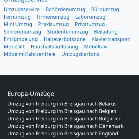
Umzugsservice
Behördenumzug
Büroumzug
Fernumzug
Firmenumzug
Laborumzug
Mini Umzug
Praxisumzug
Privatumzug
Seniorenumzug
Studentenumzug
Beiladung
Entrümpelung
Halteverbotszone
Klaviertransport
Möbellift
Haushaltsauflösung
Möbeltaxi
Möbelmitfahrzentrale
Umzugskartons
Europa-Umzüge
Umzug von Freiburg im Breisgau nach Belarus
Umzug von Freiburg im Breisgau nach Belgien
Umzug von Freiburg im Breisgau nach Bulgarien
Umzug von Freiburg im Breisgau nach Dänemark
Umzug von Freiburg im Breisgau nach England