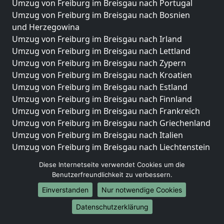
Umzug von Freiburg im Breisgau nach Portugal
Umzug von Freiburg im Breisgau nach Bosnien
und Herzegowina
Umzug von Freiburg im Breisgau nach Irland
Umzug von Freiburg im Breisgau nach Lettland
Umzug von Freiburg im Breisgau nach Zypern
Umzug von Freiburg im Breisgau nach Kroatien
Umzug von Freiburg im Breisgau nach Estland
Umzug von Freiburg im Breisgau nach Finnland
Umzug von Freiburg im Breisgau nach Frankreich
Umzug von Freiburg im Breisgau nach Griechenland
Umzug von Freiburg im Breisgau nach Italien
Umzug von Freiburg im Breisgau nach Liechtenstein
Umzug von Freiburg im Breisgau nach Luxemburg
Diese Internetseite verwendet Cookies um die
Umzug von Freiburg im Breisgau nach Niederlande
Benutzerfreundlichkeit zu verbessern.
Umzug von Freiburg im Breisgau nach Norwegen
Einverstanden
Nur notwendige Cookies
Umzüge-Deutschlandweit
Datenschutzerklärung
Umzug von Freiburg im Breisgau nach Berlin