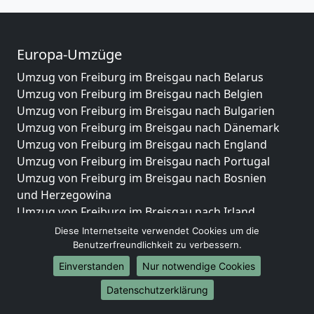
Europa-Umzüge
Umzug von Freiburg im Breisgau nach Belarus
Umzug von Freiburg im Breisgau nach Belgien
Umzug von Freiburg im Breisgau nach Bulgarien
Umzug von Freiburg im Breisgau nach Dänemark
Umzug von Freiburg im Breisgau nach England
Umzug von Freiburg im Breisgau nach Portugal
Umzug von Freiburg im Breisgau nach Bosnien
und Herzegowina
Umzug von Freiburg im Breisgau nach Irland
Umzug von Freiburg im Breisgau nach Lettland
Diese Internetseite verwendet Cookies um die
Umzug von Freiburg im Breisgau nach Zypern
Benutzerfreundlichkeit zu verbessern.
Umzug von Freiburg im Breisgau nach Kroatien
Einverstanden
Nur notwendige Cookies
Umzug von Freiburg im Breisgau nach Estland
Datenschutzerklärung
Umzug von Freiburg im Breisgau nach Finnland
Umzug von Freiburg im Breisgau nach Frankreich