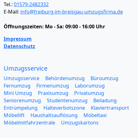
Tel.:
01579-2482332
E-Mail:
info@freiburg-im-breisgau-umzugsfirma.de
Öffnungszeiten:
Mo - Sa: 09:00 - 16:00 Uhr
Impressum
Datenschutz
Umzugsservice
Umzugsservice
Behördenumzug
Büroumzug
Fernumzug
Firmenumzug
Laborumzug
Mini Umzug
Praxisumzug
Privatumzug
Seniorenumzug
Studentenumzug
Beiladung
Entrümpelung
Halteverbotszone
Klaviertransport
Möbellift
Haushaltsauflösung
Möbeltaxi
Möbelmitfahrzentrale
Umzugskartons