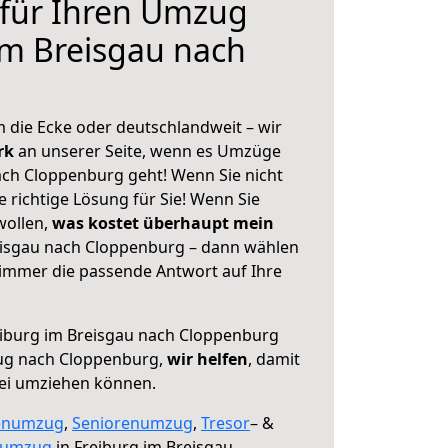
 für Ihren Umzug
im Breisgau nach
 die Ecke oder deutschlandweit – wir
erk
an unserer Seite, wenn es Umzüge
ach Cloppenburg geht! Wenn Sie nicht
e richtige Lösung für Sie! Wenn Sie
wollen,
was kostet überhaupt mein
eisgau nach Cloppenburg – dann wählen
 immer die passende Antwort auf Ihre
iburg im Breisgau nach Cloppenburg
ug nach Cloppenburg,
wir helfen
, damit
rei umziehen können.
enumzug
,
Seniorenumzug
,
Tresor
– &
numzug
in Freiburg im Breisgau,