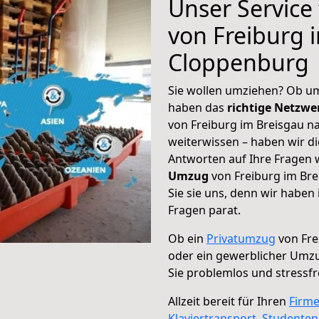
Unser Service
von Freiburg 
Cloppenburg
Sie wollen umziehen? Ob um
haben das
richtige Netzw
von Freiburg im Breisgau n
weiterwissen – haben wir di
Antworten auf Ihre Fragen 
Umzug
von Freiburg im Br
Sie sie uns, denn wir haben
Fragen parat.
Ob ein
Privatumzug
von Fre
oder ein gewerblicher Umz
Sie problemlos und stressf
Allzeit bereit für Ihren
Firm
Klaviertransport
,
Studente