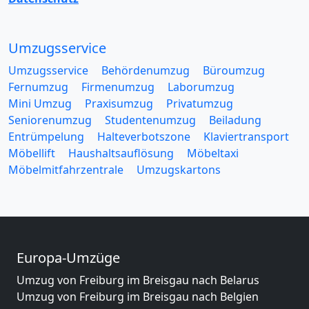
Umzugsservice
Umzugsservice
Behördenumzug
Büroumzug
Fernumzug
Firmenumzug
Laborumzug
Mini Umzug
Praxisumzug
Privatumzug
Seniorenumzug
Studentenumzug
Beiladung
Entrümpelung
Halteverbotszone
Klaviertransport
Möbellift
Haushaltsauflösung
Möbeltaxi
Möbelmitfahrzentrale
Umzugskartons
Europa-Umzüge
Umzug von Freiburg im Breisgau nach Belarus
Umzug von Freiburg im Breisgau nach Belgien