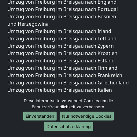
Umzug von Freiburg im Breisgau nach England
Umzug von Freiburg im Breisgau nach Portugal
Umzug von Freiburg im Breisgau nach Bosnien
und Herzegowina
Umzug von Freiburg im Breisgau nach Irland
Umzug von Freiburg im Breisgau nach Lettland
Umzug von Freiburg im Breisgau nach Zypern
Umzug von Freiburg im Breisgau nach Kroatien
Umzug von Freiburg im Breisgau nach Estland
Umzug von Freiburg im Breisgau nach Finnland
Umzug von Freiburg im Breisgau nach Frankreich
Umzug von Freiburg im Breisgau nach Griechenland
Umzug von Freiburg im Breisgau nach Italien
Umzug von Freiburg im Breisgau nach Liechtenstein
Diese Internetseite verwendet Cookies um die
Umzug von Freiburg im Breisgau nach Luxemburg
Benutzerfreundlichkeit zu verbessern.
Umzug von Freiburg im Breisgau nach Niederlande
Einverstanden
Nur notwendige Cookies
Umzug von Freiburg im Breisgau nach Norwegen
Datenschutzerklärung
Umzüge-Deutschlandweit