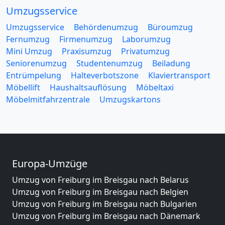
Umzugsservice
Umzugsservice
Behördenumzug
Büroumzug
Fernumzug
Firmenumzug
Laborumzug
Mini Umzug
Praxisumzug
Privatumzug
Seniorenumzug
Studentenumzug
Beiladung
Entrümpelung
Halteverbotszone
Klaviertransport
Möbellift
Haushaltsauflösung
Möbeltaxi
Möbelmitfahrzentrale
Umzugskartons
Europa-Umzüge
Umzug von Freiburg im Breisgau nach Belarus
Umzug von Freiburg im Breisgau nach Belgien
Umzug von Freiburg im Breisgau nach Bulgarien
Umzug von Freiburg im Breisgau nach Dänemark