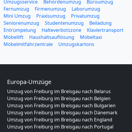
Umzugsservice
Behördenumzug
Büroumzug
Fernumzug
Firmenumzug
Laborumzug
Mini Umzug
Praxisumzug
Privatumzug
Seniorenumzug
Studentenumzug
Beiladung
Entrümpelung
Halteverbotszone
Klaviertransport
Möbellift
Haushaltsauflösung
Möbeltaxi
Möbelmitfahrzentrale
Umzugskartons
Europa-Umzüge
Umzug von Freiburg im Breisgau nach Belarus
Umzug von Freiburg im Breisgau nach Belgien
Umzug von Freiburg im Breisgau nach Bulgarien
Umzug von Freiburg im Breisgau nach Dänemark
Umzug von Freiburg im Breisgau nach England
Umzug von Freiburg im Breisgau nach Portugal