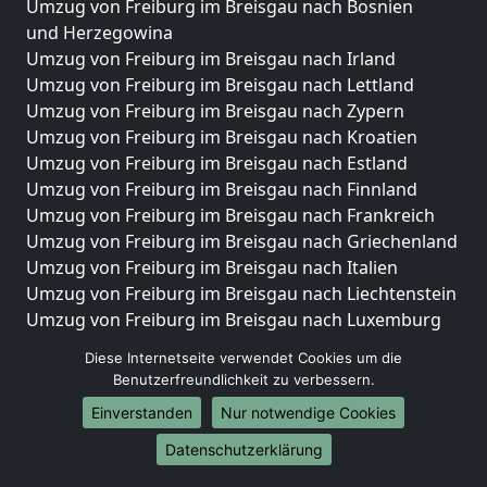
Umzug von Freiburg im Breisgau nach Bosnien
und Herzegowina
Umzug von Freiburg im Breisgau nach Irland
Umzug von Freiburg im Breisgau nach Lettland
Umzug von Freiburg im Breisgau nach Zypern
Umzug von Freiburg im Breisgau nach Kroatien
Umzug von Freiburg im Breisgau nach Estland
Umzug von Freiburg im Breisgau nach Finnland
Umzug von Freiburg im Breisgau nach Frankreich
Umzug von Freiburg im Breisgau nach Griechenland
Umzug von Freiburg im Breisgau nach Italien
Umzug von Freiburg im Breisgau nach Liechtenstein
Umzug von Freiburg im Breisgau nach Luxemburg
Umzug von Freiburg im Breisgau nach Niederlande
Diese Internetseite verwendet Cookies um die
Umzug von Freiburg im Breisgau nach Norwegen
Benutzerfreundlichkeit zu verbessern.
Umzüge-Deutschlandweit
Einverstanden
Nur notwendige Cookies
Umzug von Freiburg im Breisgau nach Berlin
Datenschutzerklärung
Umzug von Freiburg im Breisgau nach Hamburg