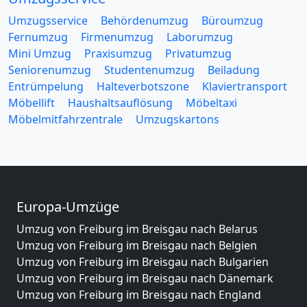
Umzugsservice
Behördenumzug
Büroumzug
Fernumzug
Firmenumzug
Laborumzug
Mini Umzug
Praxisumzug
Privatumzug
Seniorenumzug
Studentenumzug
Beiladung
Entrümpelung
Halteverbotszone
Klaviertransport
Möbellift
Haushaltsauflösung
Möbeltaxi
Möbelmitfahrzentrale
Umzugskartons
Europa-Umzüge
Umzug von Freiburg im Breisgau nach Belarus
Umzug von Freiburg im Breisgau nach Belgien
Umzug von Freiburg im Breisgau nach Bulgarien
Umzug von Freiburg im Breisgau nach Dänemark
Umzug von Freiburg im Breisgau nach England