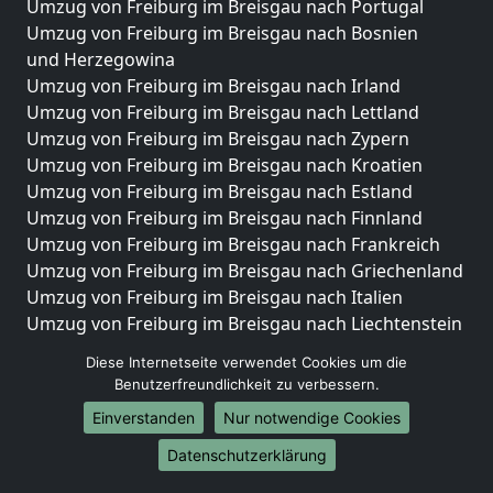
Umzug von Freiburg im Breisgau nach Portugal
Umzug von Freiburg im Breisgau nach Bosnien
und Herzegowina
Umzug von Freiburg im Breisgau nach Irland
Umzug von Freiburg im Breisgau nach Lettland
Umzug von Freiburg im Breisgau nach Zypern
Umzug von Freiburg im Breisgau nach Kroatien
Umzug von Freiburg im Breisgau nach Estland
Umzug von Freiburg im Breisgau nach Finnland
Umzug von Freiburg im Breisgau nach Frankreich
Umzug von Freiburg im Breisgau nach Griechenland
Umzug von Freiburg im Breisgau nach Italien
Umzug von Freiburg im Breisgau nach Liechtenstein
Umzug von Freiburg im Breisgau nach Luxemburg
Diese Internetseite verwendet Cookies um die
Umzug von Freiburg im Breisgau nach Niederlande
Benutzerfreundlichkeit zu verbessern.
Umzug von Freiburg im Breisgau nach Norwegen
Einverstanden
Nur notwendige Cookies
Umzüge-Deutschlandweit
Datenschutzerklärung
Umzug von Freiburg im Breisgau nach Berlin