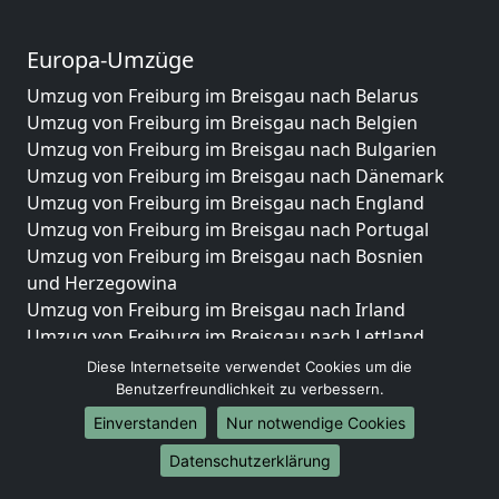
Europa-Umzüge
Umzug von Freiburg im Breisgau nach Belarus
Umzug von Freiburg im Breisgau nach Belgien
Umzug von Freiburg im Breisgau nach Bulgarien
Umzug von Freiburg im Breisgau nach Dänemark
Umzug von Freiburg im Breisgau nach England
Umzug von Freiburg im Breisgau nach Portugal
Umzug von Freiburg im Breisgau nach Bosnien
und Herzegowina
Umzug von Freiburg im Breisgau nach Irland
Umzug von Freiburg im Breisgau nach Lettland
Umzug von Freiburg im Breisgau nach Zypern
Diese Internetseite verwendet Cookies um die
Umzug von Freiburg im Breisgau nach Kroatien
Benutzerfreundlichkeit zu verbessern.
Umzug von Freiburg im Breisgau nach Estland
Einverstanden
Nur notwendige Cookies
Umzug von Freiburg im Breisgau nach Finnland
Datenschutzerklärung
Umzug von Freiburg im Breisgau nach Frankreich
Umzug von Freiburg im Breisgau nach Griechenland