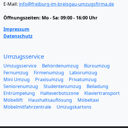
E-Mail:
info@freiburg-im-breisgau-umzugsfirma.de
Öffnungszeiten:
Mo - Sa: 09:00 - 16:00 Uhr
Impressum
Datenschutz
Umzugsservice
Umzugsservice
Behördenumzug
Büroumzug
Fernumzug
Firmenumzug
Laborumzug
Mini Umzug
Praxisumzug
Privatumzug
Seniorenumzug
Studentenumzug
Beiladung
Entrümpelung
Halteverbotszone
Klaviertransport
Möbellift
Haushaltsauflösung
Möbeltaxi
Möbelmitfahrzentrale
Umzugskartons