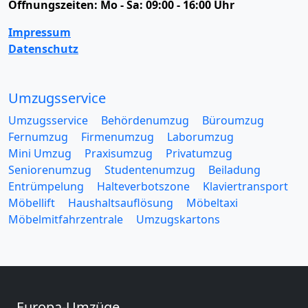
Öffnungszeiten:
Mo - Sa: 09:00 - 16:00 Uhr
Impressum
Datenschutz
Umzugsservice
Umzugsservice
Behördenumzug
Büroumzug
Fernumzug
Firmenumzug
Laborumzug
Mini Umzug
Praxisumzug
Privatumzug
Seniorenumzug
Studentenumzug
Beiladung
Entrümpelung
Halteverbotszone
Klaviertransport
Möbellift
Haushaltsauflösung
Möbeltaxi
Möbelmitfahrzentrale
Umzugskartons
Europa-Umzüge