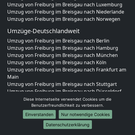
Umzug von Freiburg im Breisgau nach Luxemburg
Umzug von Freiburg im Breisgau nach Niederlande
Umzug von Freiburg im Breisgau nach Norwegen
Umzüge-Deutschlandweit
Umzug von Freiburg im Breisgau nach Berlin
Umzug von Freiburg im Breisgau nach Hamburg
Umzug von Freiburg im Breisgau nach München
Umzug von Freiburg im Breisgau nach Köln
Umzug von Freiburg im Breisgau nach Frankfurt am
Main
Umzug von Freiburg im Breisgau nach Stuttgart
Umzug von Freiburg im Breisgau nach Düsseldorf
Umzug von Freiburg im Breisgau nach Leipzig
Diese Internetseite verwendet Cookies um die
Umzug von Freiburg im Breisgau nach Dortmund
Benutzerfreundlichkeit zu verbessern.
Umzug von Freiburg im Breisgau nach Essen
Einverstanden
Nur notwendige Cookies
Umzug von Freiburg im Breisgau nach Bremen
Datenschutzerklärung
Umzug von Freiburg im Breisgau nach Dresden
Umzug von Freiburg im Breisgau nach Hannover