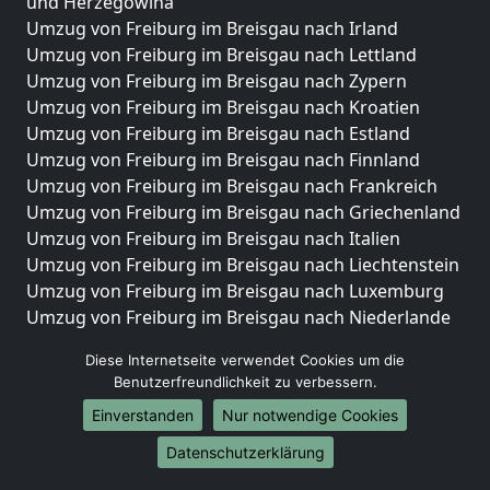
und Herzegowina
Umzug von Freiburg im Breisgau nach Irland
Umzug von Freiburg im Breisgau nach Lettland
Umzug von Freiburg im Breisgau nach Zypern
Umzug von Freiburg im Breisgau nach Kroatien
Umzug von Freiburg im Breisgau nach Estland
Umzug von Freiburg im Breisgau nach Finnland
Umzug von Freiburg im Breisgau nach Frankreich
Umzug von Freiburg im Breisgau nach Griechenland
Umzug von Freiburg im Breisgau nach Italien
Umzug von Freiburg im Breisgau nach Liechtenstein
Umzug von Freiburg im Breisgau nach Luxemburg
Umzug von Freiburg im Breisgau nach Niederlande
Umzug von Freiburg im Breisgau nach Norwegen
Diese Internetseite verwendet Cookies um die
Umzüge-Deutschlandweit
Benutzerfreundlichkeit zu verbessern.
Einverstanden
Nur notwendige Cookies
Umzug von Freiburg im Breisgau nach Berlin
Umzug von Freiburg im Breisgau nach Hamburg
Datenschutzerklärung
Umzug von Freiburg im Breisgau nach München