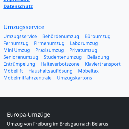
Datenschutz
Umzugsservice
Umzugsservice
Behördenumzug
Büroumzug
Fernumzug
Firmenumzug
Laborumzug
Mini Umzug
Praxisumzug
Privatumzug
Seniorenumzug
Studentenumzug
Beiladung
Entrümpelung
Halteverbotszone
Klaviertransport
Möbellift
Haushaltsauflösung
Möbeltaxi
Möbelmitfahrzentrale
Umzugskartons
Europa-Umzüge
Umzug von Freiburg im Breisgau nach Belarus