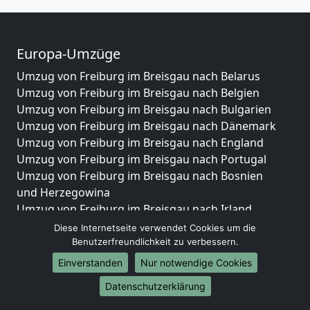
Europa-Umzüge
Umzug von Freiburg im Breisgau nach Belarus
Umzug von Freiburg im Breisgau nach Belgien
Umzug von Freiburg im Breisgau nach Bulgarien
Umzug von Freiburg im Breisgau nach Dänemark
Umzug von Freiburg im Breisgau nach England
Umzug von Freiburg im Breisgau nach Portugal
Umzug von Freiburg im Breisgau nach Bosnien
und Herzegowina
Umzug von Freiburg im Breisgau nach Irland
Umzug von Freiburg im Breisgau nach Lettland
Diese Internetseite verwendet Cookies um die
Umzug von Freiburg im Breisgau nach Zypern
Benutzerfreundlichkeit zu verbessern.
Umzug von Freiburg im Breisgau nach Kroatien
Einverstanden
Nur notwendige Cookies
Umzug von Freiburg im Breisgau nach Estland
Datenschutzerklärung
Umzug von Freiburg im Breisgau nach Finnland
Umzug von Freiburg im Breisgau nach Frankreich