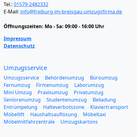
Tel.:
01579-2482332
E-Mail:
info@freiburg-im-breisgau-umzugsfirma.de
Öffnungszeiten:
Mo - Sa: 09:00 - 16:00 Uhr
Impressum
Datenschutz
Umzugsservice
Umzugsservice
Behördenumzug
Büroumzug
Fernumzug
Firmenumzug
Laborumzug
Mini Umzug
Praxisumzug
Privatumzug
Seniorenumzug
Studentenumzug
Beiladung
Entrümpelung
Halteverbotszone
Klaviertransport
Möbellift
Haushaltsauflösung
Möbeltaxi
Möbelmitfahrzentrale
Umzugskartons