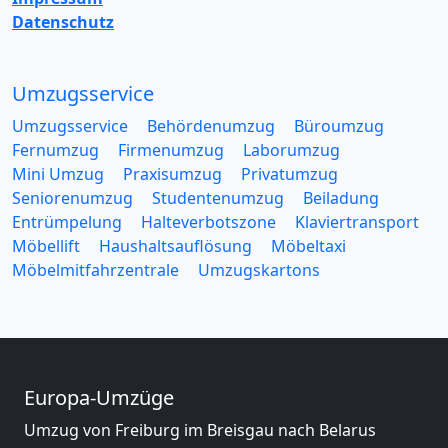
Datenschutz
Umzugsservice
Umzugsservice
Behördenumzug
Büroumzug
Fernumzug
Firmenumzug
Laborumzug
Mini Umzug
Praxisumzug
Privatumzug
Seniorenumzug
Studentenumzug
Beiladung
Entrümpelung
Halteverbotszone
Klaviertransport
Möbellift
Haushaltsauflösung
Möbeltaxi
Möbelmitfahrzentrale
Umzugskartons
Europa-Umzüge
Umzug von Freiburg im Breisgau nach Belarus