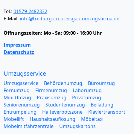
Tel.:
01579-2482332
E-Mail:
info@freiburg-im-breisgau-umzugsfirma.de
Öffnungszeiten:
Mo - Sa: 09:00 - 16:00 Uhr
Impressum
Datenschutz
Umzugsservice
Umzugsservice
Behördenumzug
Büroumzug
Fernumzug
Firmenumzug
Laborumzug
Mini Umzug
Praxisumzug
Privatumzug
Seniorenumzug
Studentenumzug
Beiladung
Entrümpelung
Halteverbotszone
Klaviertransport
Möbellift
Haushaltsauflösung
Möbeltaxi
Möbelmitfahrzentrale
Umzugskartons