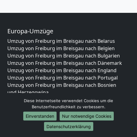
Europa-Umzüge
Umzug von Freiburg im Breisgau nach Belarus
Umzug von Freiburg im Breisgau nach Belgien
Umzug von Freiburg im Breisgau nach Bulgarien
Umzug von Freiburg im Breisgau nach Dänemark
Umzug von Freiburg im Breisgau nach England
Umzug von Freiburg im Breisgau nach Portugal
Umzug von Freiburg im Breisgau nach Bosnien
und Herzegowina
Umzug von Freiburg im Breisgau nach Irland
Diese Internetseite verwendet Cookies um die
Umzug von Freiburg im Breisgau nach Lettland
Benutzerfreundlichkeit zu verbessern.
Umzug von Freiburg im Breisgau nach Zypern
Einverstanden
Nur notwendige Cookies
Umzug von Freiburg im Breisgau nach Kroatien
Datenschutzerklärung
Umzug von Freiburg im Breisgau nach Estland
Umzug von Freiburg im Breisgau nach Finnland