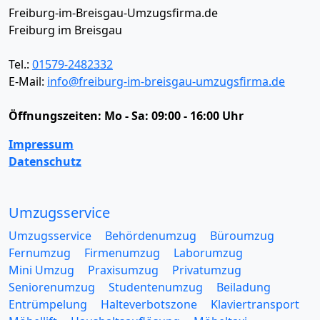
Freiburg-im-Breisgau-Umzugsfirma.de
Freiburg im Breisgau
Tel.:
01579-2482332
E-Mail:
info@freiburg-im-breisgau-umzugsfirma.de
Öffnungszeiten:
Mo - Sa: 09:00 - 16:00 Uhr
Impressum
Datenschutz
Umzugsservice
Umzugsservice
Behördenumzug
Büroumzug
Fernumzug
Firmenumzug
Laborumzug
Mini Umzug
Praxisumzug
Privatumzug
Seniorenumzug
Studentenumzug
Beiladung
Entrümpelung
Halteverbotszone
Klaviertransport