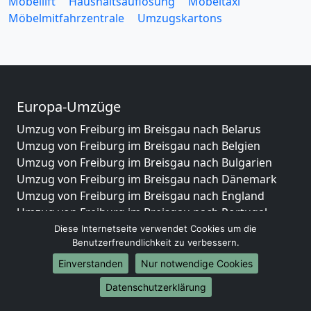
Möbellift
Haushaltsauflösung
Möbeltaxi
Möbelmitfahrzentrale
Umzugskartons
Europa-Umzüge
Umzug von Freiburg im Breisgau nach Belarus
Umzug von Freiburg im Breisgau nach Belgien
Umzug von Freiburg im Breisgau nach Bulgarien
Umzug von Freiburg im Breisgau nach Dänemark
Umzug von Freiburg im Breisgau nach England
Umzug von Freiburg im Breisgau nach Portugal
Umzug von Freiburg im Breisgau nach Bosnien
Diese Internetseite verwendet Cookies um die
Benutzerfreundlichkeit zu verbessern.
und Herzegowina
Umzug von Freiburg im Breisgau nach Irland
Einverstanden
Nur notwendige Cookies
Umzug von Freiburg im Breisgau nach Lettland
Datenschutzerklärung
Umzug von Freiburg im Breisgau nach Zypern