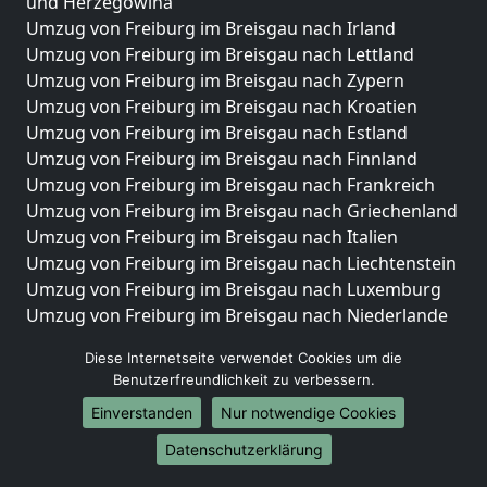
und Herzegowina
Umzug von Freiburg im Breisgau nach Irland
Umzug von Freiburg im Breisgau nach Lettland
Umzug von Freiburg im Breisgau nach Zypern
Umzug von Freiburg im Breisgau nach Kroatien
Umzug von Freiburg im Breisgau nach Estland
Umzug von Freiburg im Breisgau nach Finnland
Umzug von Freiburg im Breisgau nach Frankreich
Umzug von Freiburg im Breisgau nach Griechenland
Umzug von Freiburg im Breisgau nach Italien
Umzug von Freiburg im Breisgau nach Liechtenstein
Umzug von Freiburg im Breisgau nach Luxemburg
Umzug von Freiburg im Breisgau nach Niederlande
Umzug von Freiburg im Breisgau nach Norwegen
Diese Internetseite verwendet Cookies um die
Umzüge-Deutschlandweit
Benutzerfreundlichkeit zu verbessern.
Einverstanden
Nur notwendige Cookies
Umzug von Freiburg im Breisgau nach Berlin
Umzug von Freiburg im Breisgau nach Hamburg
Datenschutzerklärung
Umzug von Freiburg im Breisgau nach München