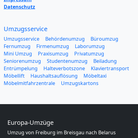
Datenschutz
Umzugsservice
Umzugsservice
Behördenumzug
Büroumzug
Fernumzug
Firmenumzug
Laborumzug
Mini Umzug
Praxisumzug
Privatumzug
Seniorenumzug
Studentenumzug
Beiladung
Entrümpelung
Halteverbotszone
Klaviertransport
Möbellift
Haushaltsauflösung
Möbeltaxi
Möbelmitfahrzentrale
Umzugskartons
Europa-Umzüge
Umzug von Freiburg im Breisgau nach Belarus