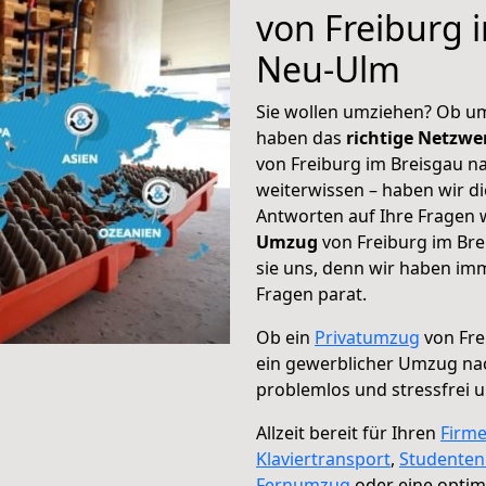
von Freiburg 
Neu-Ulm
Sie wollen umziehen? Ob um
haben das
richtige Netzw
von Freiburg im Breisgau n
weiterwissen – haben wir di
Antworten auf Ihre Fragen 
Umzug
von Freiburg im Bre
sie uns, denn wir haben im
Fragen parat.
Ob ein
Privatumzug
von Fre
ein gewerblicher Umzug n
problemlos und stressfrei 
Allzeit bereit für Ihren
Firm
Klaviertransport
,
Studente
Fernumzug
oder eine opti