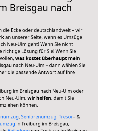
im Breisgau nach
 die Ecke oder deutschlandweit – wir
erk
an unserer Seite, wenn es Umzüge
ach Neu-Ulm geht! Wenn Sie nicht
e richtige Lösung für Sie! Wenn Sie
wollen,
was kostet überhaupt mein
isgau nach Neu-Ulm – dann wählen Sie
mer die passende Antwort auf Ihre
iburg im Breisgau nach Neu-Ulm oder
ach Neu-Ulm,
wir helfen
, damit Sie
umziehen können.
enumzug
,
Seniorenumzug
,
Tresor
– &
numzug
in Freiburg im Breisgau,
male
Beiladung
von Freiburg im Breisgau