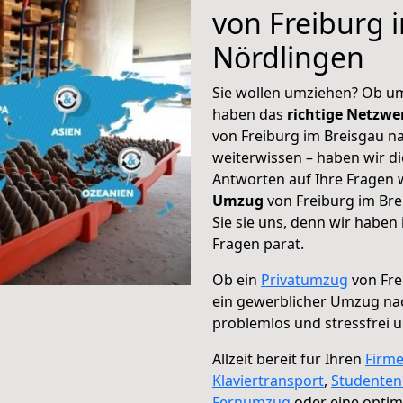
von Freiburg 
Nördlingen
Sie wollen umziehen? Ob um
haben das
richtige Netzw
von Freiburg im Breisgau n
weiterwissen – haben wir di
Antworten auf Ihre Fragen 
Umzug
von Freiburg im Bre
Sie sie uns, denn wir haben
Fragen parat.
Ob ein
Privatumzug
von Fre
ein gewerblicher Umzug na
problemlos und stressfrei 
Allzeit bereit für Ihren
Firm
Klaviertransport
,
Studente
Fernumzug
oder eine opti