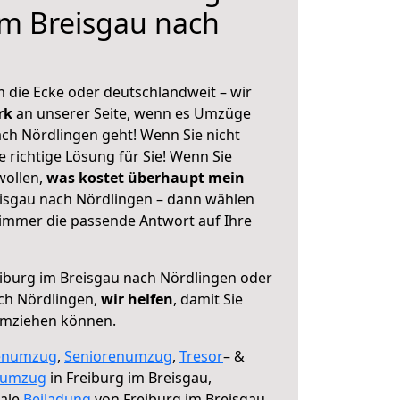
im Breisgau nach
 die Ecke oder deutschlandweit – wir
erk
an unserer Seite, wenn es Umzüge
ach Nördlingen geht! Wenn Sie nicht
e richtige Lösung für Sie! Wenn Sie
wollen,
was kostet überhaupt mein
isgau nach Nördlingen – dann wählen
 immer die passende Antwort auf Ihre
iburg im Breisgau nach Nördlingen oder
ch Nördlingen,
wir helfen
, damit Sie
umziehen können.
enumzug
,
Seniorenumzug
,
Tresor
– &
numzug
in Freiburg im Breisgau,
male
Beiladung
von Freiburg im Breisgau