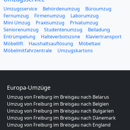
Umzugsservice
Behördenumzug
Büroumzug
Fernumzug
Firmenumzug
Laborumzug
Mini Umzug
Praxisumzug
Privatumzug
Seniorenumzug
Studentenumzug
Beiladung
Entrümpelung
Halteverbotszone
Klaviertransport
Möbellift
Haushaltsauflösung
Möbeltaxi
Möbelmitfahrzentrale
Umzugskartons
Europa-Umzüge
Umzug von Freiburg im Breisgau nach Belarus
Umzug von Freiburg im Breisgau nach Belgien
Umzug von Freiburg im Breisgau nach Bulgarien
Umzug von Freiburg im Breisgau nach Dänemark
Umzug von Freiburg im Breisgau nach England