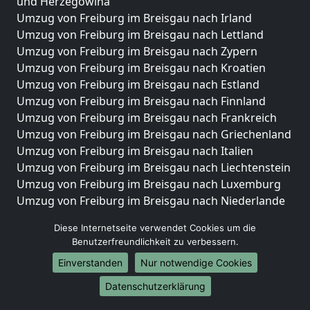
und Herzegowina
Umzug von Freiburg im Breisgau nach Irland
Umzug von Freiburg im Breisgau nach Lettland
Umzug von Freiburg im Breisgau nach Zypern
Umzug von Freiburg im Breisgau nach Kroatien
Umzug von Freiburg im Breisgau nach Estland
Umzug von Freiburg im Breisgau nach Finnland
Umzug von Freiburg im Breisgau nach Frankreich
Umzug von Freiburg im Breisgau nach Griechenland
Umzug von Freiburg im Breisgau nach Italien
Umzug von Freiburg im Breisgau nach Liechtenstein
Umzug von Freiburg im Breisgau nach Luxemburg
Umzug von Freiburg im Breisgau nach Niederlande
Umzug von Freiburg im Breisgau nach Norwegen
Diese Internetseite verwendet Cookies um die
Umzüge-Deutschlandweit
Benutzerfreundlichkeit zu verbessern.
Einverstanden
Nur notwendige Cookies
Umzug von Freiburg im Breisgau nach Berlin
Umzug von Freiburg im Breisgau nach Hamburg
Datenschutzerklärung
Umzug von Freiburg im Breisgau nach München