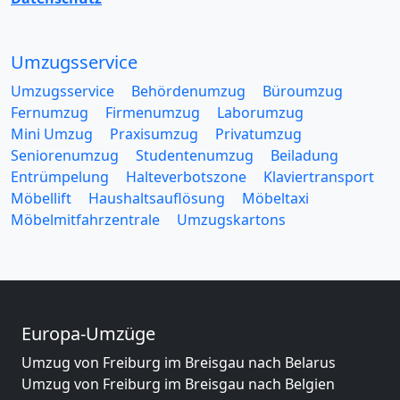
Umzugsservice
Umzugsservice
Behördenumzug
Büroumzug
Fernumzug
Firmenumzug
Laborumzug
Mini Umzug
Praxisumzug
Privatumzug
Seniorenumzug
Studentenumzug
Beiladung
Entrümpelung
Halteverbotszone
Klaviertransport
Möbellift
Haushaltsauflösung
Möbeltaxi
Möbelmitfahrzentrale
Umzugskartons
Europa-Umzüge
Umzug von Freiburg im Breisgau nach Belarus
Umzug von Freiburg im Breisgau nach Belgien