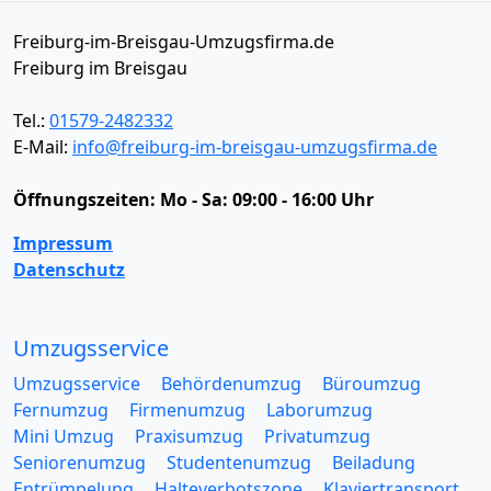
Freiburg-im-Breisgau-Umzugsfirma.de
Freiburg im Breisgau
Tel.:
01579-2482332
E-Mail:
info@freiburg-im-breisgau-umzugsfirma.de
Öffnungszeiten:
Mo - Sa: 09:00 - 16:00 Uhr
Impressum
Datenschutz
Umzugsservice
Umzugsservice
Behördenumzug
Büroumzug
Fernumzug
Firmenumzug
Laborumzug
Mini Umzug
Praxisumzug
Privatumzug
Seniorenumzug
Studentenumzug
Beiladung
Entrümpelung
Halteverbotszone
Klaviertransport