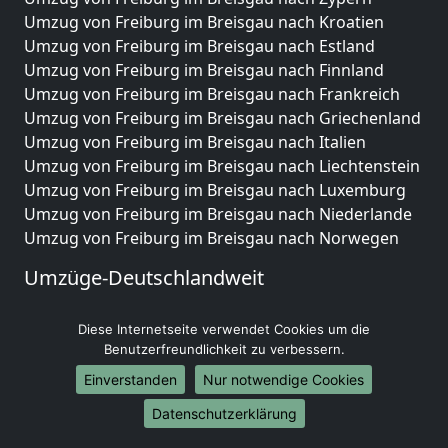
Umzug von Freiburg im Breisgau nach Kroatien
Umzug von Freiburg im Breisgau nach Estland
Umzug von Freiburg im Breisgau nach Finnland
Umzug von Freiburg im Breisgau nach Frankreich
Umzug von Freiburg im Breisgau nach Griechenland
Umzug von Freiburg im Breisgau nach Italien
Umzug von Freiburg im Breisgau nach Liechtenstein
Umzug von Freiburg im Breisgau nach Luxemburg
Umzug von Freiburg im Breisgau nach Niederlande
Umzug von Freiburg im Breisgau nach Norwegen
Umzüge-Deutschlandweit
Umzug von Freiburg im Breisgau nach Berlin
Diese Internetseite verwendet Cookies um die
Umzug von Freiburg im Breisgau nach Hamburg
Benutzerfreundlichkeit zu verbessern.
Umzug von Freiburg im Breisgau nach München
Umzug von Freiburg im Breisgau nach Köln
Einverstanden
Nur notwendige Cookies
Umzug von Freiburg im Breisgau nach Frankfurt am
Datenschutzerklärung
Main