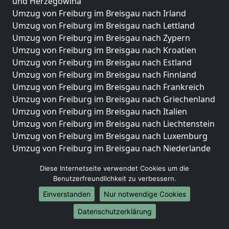
und Herzegowina
Umzug von Freiburg im Breisgau nach Irland
Umzug von Freiburg im Breisgau nach Lettland
Umzug von Freiburg im Breisgau nach Zypern
Umzug von Freiburg im Breisgau nach Kroatien
Umzug von Freiburg im Breisgau nach Estland
Umzug von Freiburg im Breisgau nach Finnland
Umzug von Freiburg im Breisgau nach Frankreich
Umzug von Freiburg im Breisgau nach Griechenland
Umzug von Freiburg im Breisgau nach Italien
Umzug von Freiburg im Breisgau nach Liechtenstein
Umzug von Freiburg im Breisgau nach Luxemburg
Umzug von Freiburg im Breisgau nach Niederlande
Umzug von Freiburg im Breisgau nach Norwegen
Diese Internetseite verwendet Cookies um die
Umzüge-Deutschlandweit
Benutzerfreundlichkeit zu verbessern.
Einverstanden
Nur notwendige Cookies
Umzug von Freiburg im Breisgau nach Berlin
Umzug von Freiburg im Breisgau nach Hamburg
Datenschutzerklärung
Umzug von Freiburg im Breisgau nach München