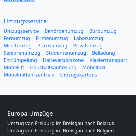
Umzugsservice
Umzugsservice
Behördenumzug
Büroumzug
Fernumzug
Firmenumzug
Laborumzug
Mini Umzug
Praxisumzug
Privatumzug
Seniorenumzug
Studentenumzug
Beiladung
Entrümpelung
Halteverbotszone
Klaviertransport
Möbellift
Haushaltsauflösung
Möbeltaxi
Möbelmitfahrzentrale
Umzugskartons
Europa-Umzüge
Umzug von Freiburg im Breisgau nach Belarus
Umzug von Freiburg im Breisgau nach Belgien