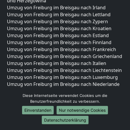
und Herzegowina
Umzug von Freiburg im Breisgau nach Irland
Umzug von Freiburg im Breisgau nach Lettland
Umzug von Freiburg im Breisgau nach Zypern
Umzug von Freiburg im Breisgau nach Kroatien
Umzug von Freiburg im Breisgau nach Estland
Umzug von Freiburg im Breisgau nach Finnland
Umzug von Freiburg im Breisgau nach Frankreich
Umzug von Freiburg im Breisgau nach Griechenland
Umzug von Freiburg im Breisgau nach Italien
Umzug von Freiburg im Breisgau nach Liechtenstein
Umzug von Freiburg im Breisgau nach Luxemburg
Umzug von Freiburg im Breisgau nach Niederlande
Umzug von Freiburg im Breisgau nach Norwegen
Diese Internetseite verwendet Cookies um die
Umzüge-Deutschlandweit
Benutzerfreundlichkeit zu verbessern.
Einverstanden
Nur notwendige Cookies
Umzug von Freiburg im Breisgau nach Berlin
Umzug von Freiburg im Breisgau nach Hamburg
Datenschutzerklärung
Umzug von Freiburg im Breisgau nach München