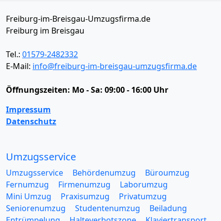
Freiburg-im-Breisgau-Umzugsfirma.de
Freiburg im Breisgau
Tel.:
01579-2482332
E-Mail:
info@freiburg-im-breisgau-umzugsfirma.de
Öffnungszeiten:
Mo - Sa: 09:00 - 16:00 Uhr
Impressum
Datenschutz
Umzugsservice
Umzugsservice
Behördenumzug
Büroumzug
Fernumzug
Firmenumzug
Laborumzug
Mini Umzug
Praxisumzug
Privatumzug
Seniorenumzug
Studentenumzug
Beiladung
Entrümpelung
Halteverbotszone
Klaviertransport