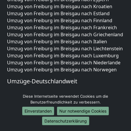
Umzug von Freiburg im Breisgau nach Kroatien
Umzug von Freiburg im Breisgau nach Estland
Umzug von Freiburg im Breisgau nach Finnland
Umzug von Freiburg im Breisgau nach Frankreich
Umzug von Freiburg im Breisgau nach Griechenland
Umzug von Freiburg im Breisgau nach Italien
Umzug von Freiburg im Breisgau nach Liechtenstein
Umzug von Freiburg im Breisgau nach Luxemburg
Umzug von Freiburg im Breisgau nach Niederlande
Umzug von Freiburg im Breisgau nach Norwegen
Umzüge-Deutschlandweit
Umzug von Freiburg im Breisgau nach Berlin
Diese Internetseite verwendet Cookies um die
Umzug von Freiburg im Breisgau nach Hamburg
Benutzerfreundlichkeit zu verbessern.
Umzug von Freiburg im Breisgau nach München
Umzug von Freiburg im Breisgau nach Köln
Einverstanden
Nur notwendige Cookies
Umzug von Freiburg im Breisgau nach Frankfurt am
Datenschutzerklärung
Main