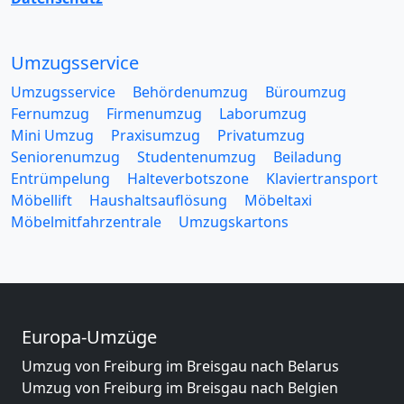
Umzugsservice
Umzugsservice
Behördenumzug
Büroumzug
Fernumzug
Firmenumzug
Laborumzug
Mini Umzug
Praxisumzug
Privatumzug
Seniorenumzug
Studentenumzug
Beiladung
Entrümpelung
Halteverbotszone
Klaviertransport
Möbellift
Haushaltsauflösung
Möbeltaxi
Möbelmitfahrzentrale
Umzugskartons
Europa-Umzüge
Umzug von Freiburg im Breisgau nach Belarus
Umzug von Freiburg im Breisgau nach Belgien