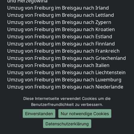
und Herzegowina
Umzug von Freiburg im Breisgau nach Irland
Umzug von Freiburg im Breisgau nach Lettland
Umzug von Freiburg im Breisgau nach Zypern
Umzug von Freiburg im Breisgau nach Kroatien
Umzug von Freiburg im Breisgau nach Estland
Umzug von Freiburg im Breisgau nach Finnland
Umzug von Freiburg im Breisgau nach Frankreich
Umzug von Freiburg im Breisgau nach Griechenland
Umzug von Freiburg im Breisgau nach Italien
Umzug von Freiburg im Breisgau nach Liechtenstein
Umzug von Freiburg im Breisgau nach Luxemburg
Umzug von Freiburg im Breisgau nach Niederlande
Umzug von Freiburg im Breisgau nach Norwegen
Diese Internetseite verwendet Cookies um die
Umzüge-Deutschlandweit
Benutzerfreundlichkeit zu verbessern.
Einverstanden
Nur notwendige Cookies
Umzug von Freiburg im Breisgau nach Berlin
Umzug von Freiburg im Breisgau nach Hamburg
Datenschutzerklärung
Umzug von Freiburg im Breisgau nach München