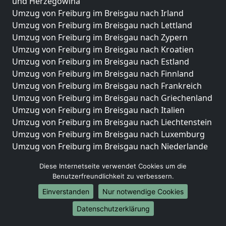
und Herzegowina
Umzug von Freiburg im Breisgau nach Irland
Umzug von Freiburg im Breisgau nach Lettland
Umzug von Freiburg im Breisgau nach Zypern
Umzug von Freiburg im Breisgau nach Kroatien
Umzug von Freiburg im Breisgau nach Estland
Umzug von Freiburg im Breisgau nach Finnland
Umzug von Freiburg im Breisgau nach Frankreich
Umzug von Freiburg im Breisgau nach Griechenland
Umzug von Freiburg im Breisgau nach Italien
Umzug von Freiburg im Breisgau nach Liechtenstein
Umzug von Freiburg im Breisgau nach Luxemburg
Umzug von Freiburg im Breisgau nach Niederlande
Umzug von Freiburg im Breisgau nach Norwegen
Diese Internetseite verwendet Cookies um die
Umzüge-Deutschlandweit
Benutzerfreundlichkeit zu verbessern.
Einverstanden
Nur notwendige Cookies
Umzug von Freiburg im Breisgau nach Berlin
Umzug von Freiburg im Breisgau nach Hamburg
Datenschutzerklärung
Umzug von Freiburg im Breisgau nach München