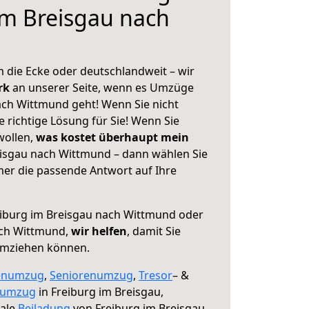
im Breisgau nach
 die Ecke oder deutschlandweit – wir
erk
an unserer Seite, wenn es Umzüge
ach Wittmund geht! Wenn Sie nicht
e richtige Lösung für Sie! Wenn Sie
wollen,
was kostet überhaupt mein
isgau nach Wittmund – dann wählen Sie
mer die passende Antwort auf Ihre
iburg im Breisgau nach Wittmund oder
ach Wittmund,
wir helfen
, damit Sie
umziehen können.
enumzug
,
Seniorenumzug
,
Tresor
– &
numzug
in Freiburg im Breisgau,
male
Beiladung
von Freiburg im Breisgau