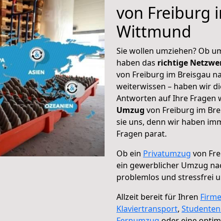
von Freiburg 
Wittmund
Sie wollen umziehen? Ob um
haben das
richtige Netzw
von Freiburg im Breisgau n
weiterwissen – haben wir di
Antworten auf Ihre Fragen 
Umzug
von Freiburg im Bre
sie uns, denn wir haben im
Fragen parat.
Ob ein
Privatumzug
von Fre
ein gewerblicher Umzug n
problemlos und stressfrei 
Allzeit bereit für Ihren
Firm
Klaviertransport
,
Studente
Fernumzug
oder eine opti