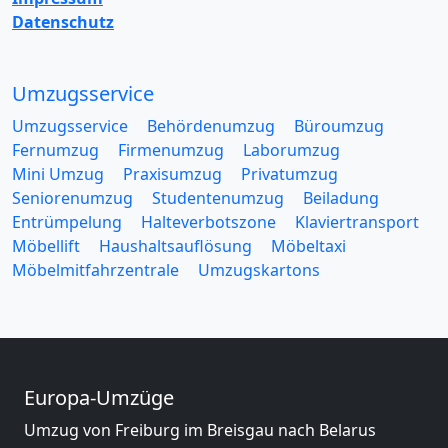
Datenschutz
Umzugsservice
Umzugsservice
Behördenumzug
Büroumzug
Fernumzug
Firmenumzug
Laborumzug
Mini Umzug
Praxisumzug
Privatumzug
Seniorenumzug
Studentenumzug
Beiladung
Entrümpelung
Halteverbotszone
Klaviertransport
Möbellift
Haushaltsauflösung
Möbeltaxi
Möbelmitfahrzentrale
Umzugskartons
Europa-Umzüge
Umzug von Freiburg im Breisgau nach Belarus