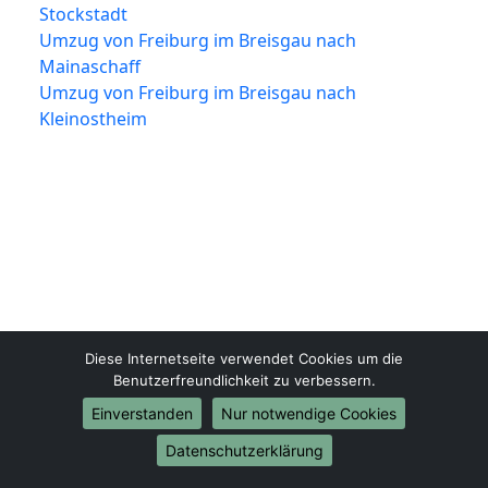
Stockstadt
Umzug von Freiburg im Breisgau nach
Mainaschaff
Umzug von Freiburg im Breisgau nach
Kleinostheim
Diese Internetseite verwendet Cookies um die
Freiburg-im-Breisgau-Umzugsfirma.de
Benutzerfreundlichkeit zu verbessern.
Freiburg im Breisgau
Einverstanden
Nur notwendige Cookies
Tel.:
01579-2482332
Datenschutzerklärung
E-Mail:
info@freiburg-im-breisgau-umzugsfirma.de