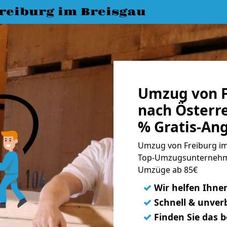
eiburg im Breisgau
Umzug von F
nach Österre
% Gratis-An
Umzug von Freiburg im 
Top-Umzugsunternehme
Umzüge ab 85€
✓
Wir helfen Ihne
✓
Schnell & unverb
✓
Finden Sie das 