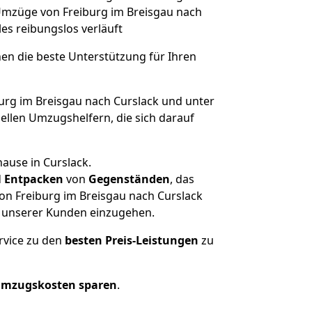
e Umzüge von Freiburg im Breisgau nach
lles reibungslos verläuft
nen die beste Unterstützung für Ihren
rg im Breisgau nach Curslack und unter
llen Umzugshelfern, die sich darauf
ause in Curslack.
d
Entpacken
von
Gegenständen
, das
on Freiburg im Breisgau nach Curslack
he unserer Kunden einzugehen.
rvice zu den
besten Preis-Leistungen
zu
Umzugskosten sparen
.