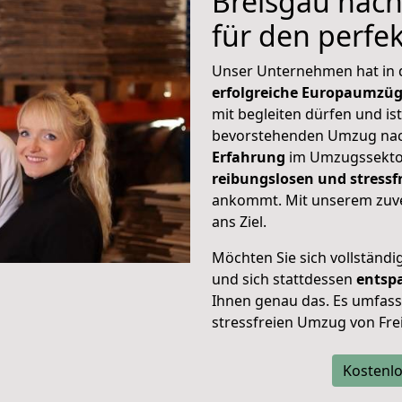
Breisgau nach 
für den perf
Unser Unternehmen hat in
erfolgreiche Europaumzü
mit begleiten dürfen und ist
bevorstehenden Umzug nach
Erfahrung
im Umzugssektor
reibungslosen und stressf
ankommt. Mit unserem zuve
ans Ziel.
Möchten Sie sich vollständ
und sich stattdessen
entsp
Ihnen genau das. Es umfasst 
stressfreien Umzug von Fre
Kostenlo