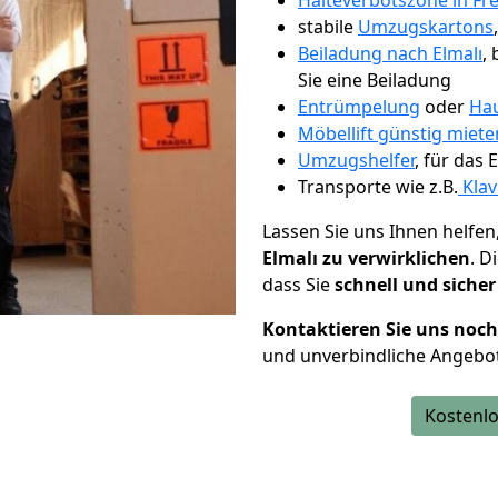
Halteverbotszone in Fr
stabile
Umzugskartons
Beiladung nach Elmalı
,
Sie eine Beiladung
Entrümpelung
oder
Hau
Möbellift günstig miete
Umzugshelfer
, für das
Transporte wie z.B.
Klav
Lassen Sie uns Ihnen helfen
Elmalı zu verwirklichen
. D
dass Sie
schnell und sicher
Kontaktieren Sie uns noc
und unverbindliche Angebot
Kostenlo