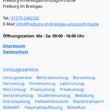
Freiburg-im-Breisgau-Umzugsfirma.de
Freiburg im Breisgau
Tel.:
01579-2482332
E-Mail:
info@freiburg-im-breisgau-umzugsfirma.de
Öffnungszeiten:
Mo - Sa: 09:00 - 16:00 Uhr
Impressum
Datenschutz
Umzugsservice
Umzugsservice
Behördenumzug
Büroumzug
Fernumzug
Firmenumzug
Laborumzug
Mini Umzug
Praxisumzug
Privatumzug
Seniorenumzug
Studentenumzug
Beiladung
Entrümpelung
Halteverbotszone
Klaviertransport
Möbellift
Haushaltsauflösung
Möbeltaxi