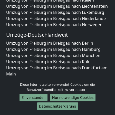
Umzug von Freiburg im Breisgau nach Italien
Umzug von Freiburg im Breisgau nach Liechtenstein
Umzug von Freiburg im Breisgau nach Luxemburg
Umzug von Freiburg im Breisgau nach Niederlande
Umzug von Freiburg im Breisgau nach Norwegen
Umzüge-Deutschlandweit
Umzug von Freiburg im Breisgau nach Berlin
Umzug von Freiburg im Breisgau nach Hamburg
Umzug von Freiburg im Breisgau nach München
Umzug von Freiburg im Breisgau nach Köln
Umzug von Freiburg im Breisgau nach Frankfurt am
Main
Umzug von Freiburg im Breisgau nach Stuttgart
Diese Internetseite verwendet Cookies um die
Umzug von Freiburg im Breisgau nach Düsseldorf
Benutzerfreundlichkeit zu verbessern.
Umzug von Freiburg im Breisgau nach Leipzig
Einverstanden
Nur notwendige Cookies
Umzug von Freiburg im Breisgau nach Dortmund
Umzug von Freiburg im Breisgau nach Essen
Datenschutzerklärung
Umzug von Freiburg im Breisgau nach Bremen