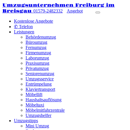
Umzugsunternehmen Freiburg im
Breisgau
01579-2482332
Angebot
Kostenlose Angebote
✆ Telefon
Leistungen
Behördenumzug
Büroumzug
Fernumzug
Firmenumzug
Laborumzug
Praxisumzug
Privatumzug
Seniorenumzug
Umzugsservice
Entrümpelung
Klaviertransport
Möbellift
Haushaltsauflösung
Möbeltaxi
Möbelmitfahrzentrale
Umzugshelfer
Umzugstipps
Mini Umzug