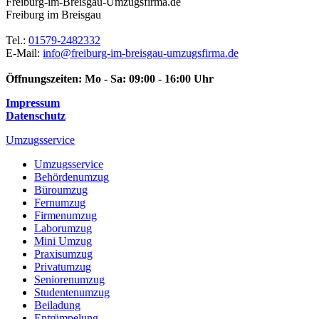
Freiburg-im-Breisgau-Umzugsfirma.de
Freiburg im Breisgau
Tel.:
01579-2482332
E-Mail:
info@freiburg-im-breisgau-umzugsfirma.de
Öffnungszeiten:
Mo - Sa: 09:00 - 16:00 Uhr
Impressum
Datenschutz
Umzugsservice
Umzugsservice
Behördenumzug
Büroumzug
Fernumzug
Firmenumzug
Laborumzug
Mini Umzug
Praxisumzug
Privatumzug
Seniorenumzug
Studentenumzug
Beiladung
Entrümpelung