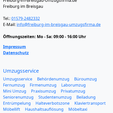
Freiburg-im-Breisgau-Umzugsfirma.de
Freiburg im Breisgau
Tel.:
01579-2482332
E-Mail:
info@freiburg-im-breisgau-umzugsfirma.de
Öffnungszeiten:
Mo - Sa: 09:00 - 16:00 Uhr
Impressum
Datenschutz
Umzugsservice
Umzugsservice
Behördenumzug
Büroumzug
Fernumzug
Firmenumzug
Laborumzug
Mini Umzug
Praxisumzug
Privatumzug
Seniorenumzug
Studentenumzug
Beiladung
Entrümpelung
Halteverbotszone
Klaviertransport
Möbellift
Haushaltsauflösung
Möbeltaxi