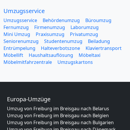
Umzugsservice
Umzugsservice
Behördenumzug
Büroumzug
Fernumzug
Firmenumzug
Laborumzug
Mini Umzug
Praxisumzug
Privatumzug
Seniorenumzug
Studentenumzug
Beiladung
Entrümpelung
Halteverbotszone
Klaviertransport
Möbellift
Haushaltsauflösung
Möbeltaxi
Möbelmitfahrzentrale
Umzugskartons
Europa-Umzüge
Umzug von Freiburg im Breisgau nach Belarus
Umzug von Freiburg im Breisgau nach Belgien
Umzug von Freiburg im Breisgau nach Bulgarien
Umzug von Freiburg im Breisgau nach Dänemark